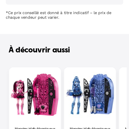
*Ce prix conseillé est donné à titre indicatif – le prix de
chaque vendeur peut varier.
À découvrir aussi
Monster High-Monstrueux
Monster High-Monstrueux
Mo