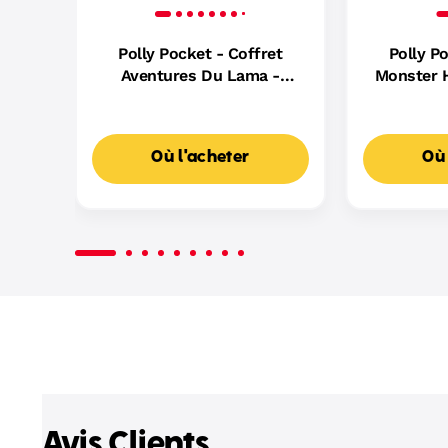
Polly Pocket - Coffret
Polly P
Aventures Du Lama -
Monster H
Coffret Mini Figurine - 4
Clawdeen 
Ans Et +
Stein - M
A
Où l'acheter
Où 