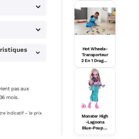
e Rires Et
Éveil
ristiques
Hot Wheels-
Transporteur
s
2 En 1 Dragon
s Hot Wheels
City
ient pas aux
36 mois.
re indicatif – le prix
Monster High
-Lagoona
Blue-Poupée
Avec