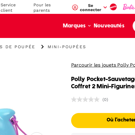
Service
Pour les
Se
connecter
client
parents
Nouveautés
Marques
"
S DE POUPÉE
MINI-POUPÉES
Mini-
poupées"
Parcourir les jouets Polly P
Polly Pocket-Sauveta
Coffret 2 Mini-Figurin
(0)
Où l'achete