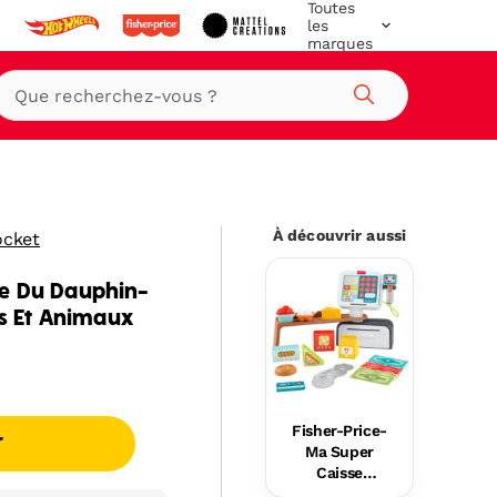
Toutes
les
marques
Rechercher
À découvrir aussi
ocket
ge Du Dauphin-
es Et Animaux
Fisher-Price-
r
Ma Super
Caisse
Enregistreus