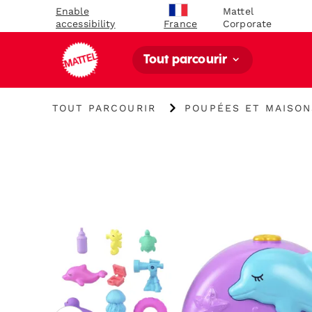
Enable
Mattel
accessibility
Corporate
France
Tout parcourir
"Tout
"
TOUT PARCOURIR
POUPÉES ET MAISON
parcourir
Poupées
"
et
maisons
de
poupée
"