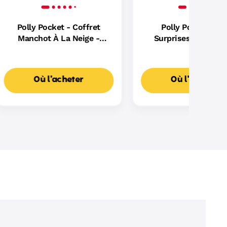
Polly Pocket - Coffret
Polly Pocket - Sa
Manchot À La Neige -
Surprises Paresseu
Mini-Figurines - 4 Ans Et +
Coffret Mini Figurine
Ans Et +
Où l'acheter
Où l'acheter