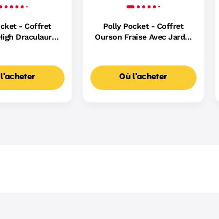
ocket - Coffret
Polly Pocket - Coffret
igh Draculaura,
Ourson Fraise Avec Jardin
Wolf Et Frankie
- Figurines - 4 Ans Et +
ini-Figurines - 4
ns Et +
l'acheter
Où l'acheter