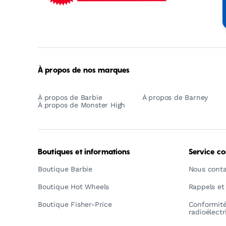
Mattel
-
Empowering
Generations
Through
Play
À propos de nos marques
À propos de Barbie
À propos de Barney
À propos de Monster High
Boutiques et informations
Service c
Boutique Barbie
Nous conta
Boutique Hot Wheels
Rappels et
Boutique Fisher-Price
Conformit
radioélect