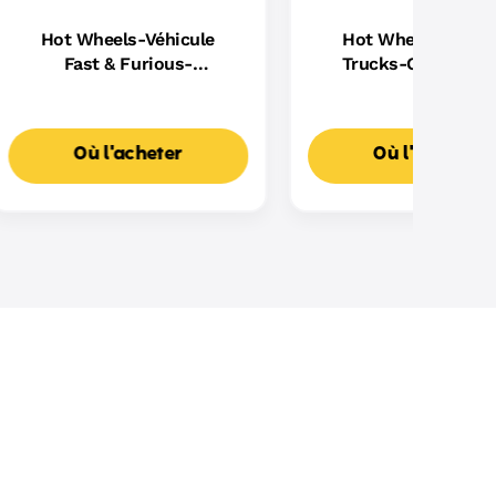
Hot Wheels-Véhicule
Hot Wheels Monst
Fast & Furious-
Trucks-Coffret Pi
Assortiment
Dragon Sharks vs D
Où l'acheter
Où l'acheter