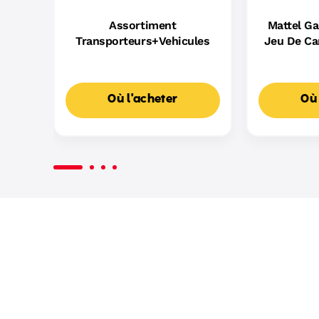
Assortiment
Mattel G
Transporteurs+Vehicules
Jeu De Ca
D
Où l'acheter
Où 