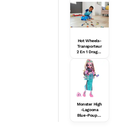
Éveil
Hot Wheels-
Transporteur
2 En 1 Dragon
s Hot Wheels
City
Monster High
-Lagoona
Blue-Poupée
Avec
Accessoires