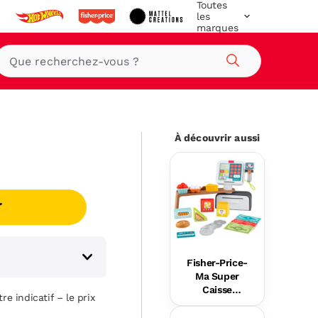
Toutes
les
marques
Rechercher
À découvrir aussi
r
Fisher-Price-
Ma Super
Caisse
re indicatif – le prix
Enregistreus
e Rires Et