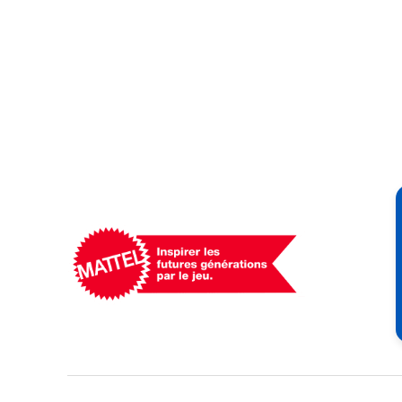
Mattel
-
Empowering
Generations
Through
Play