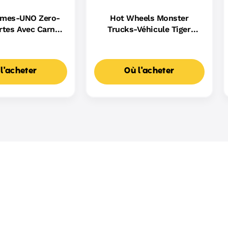
ames-UNO Zero-
Hot Wheels Monster
rtes Avec Carnet
Trucks-Véhicule Tiger
e Scores
Shark Escaladeur-À Piles
l'acheter
Où l'acheter