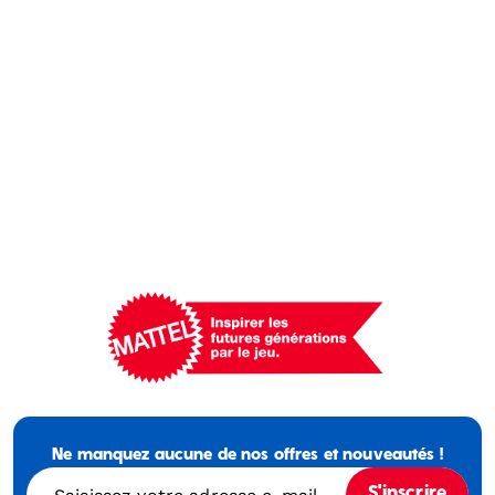
Mattel
-
Empowering
Ne manquez aucune de nos offres et nouveautés !
Generations
Through
S'inscrire