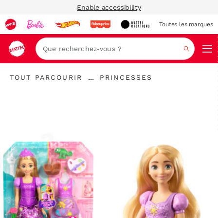
Enable accessibility
Toutes les marques
Navi
Recher
"Tout
"
...
TOUT PARCOURIR
PRINCESSES
parcourir
Développer
Princesses"
"
le
fil
d’Ariane