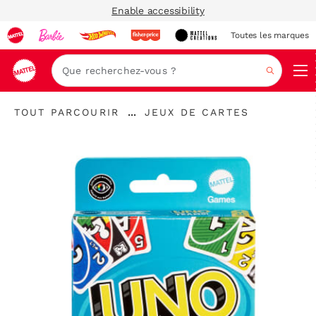
Enable accessibility
Toutes les marques
Navi
Recher
"Tout
"
...
TOUT PARCOURIR
JEUX DE CARTES
parcourir
Développer
Jeux
"
le
de
fil
cartes"
d’Ariane