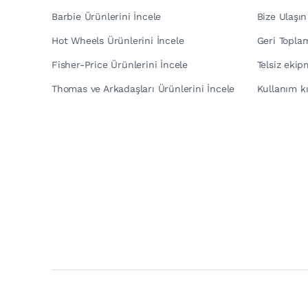
Barbie Ürünlerini İncele
Bize Ulaşın
Hot Wheels Ürünlerini İncele
Geri Topla
Fisher-Price Ürünlerini İncele
Telsiz eki
Thomas ve Arkadaşları Ürünlerini İncele
Kullanım kı