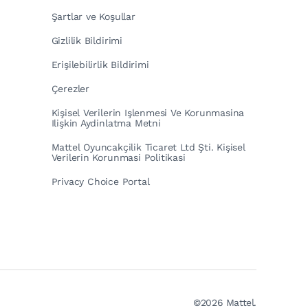
Şartlar ve Koşullar
Gizlilik Bildirimi
Erişilebilirlik Bildirimi
Çerezler
Kişisel Verilerin Işlenmesi Ve Korunmasina
Ilişkin Aydinlatma Metni
Mattel Oyuncakçilik Ticaret Ltd Şti. Kişisel
Verilerin Korunmasi Politikasi
Privacy Choice Portal
©2026 Mattel.