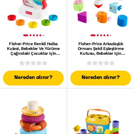
Fisher-Price Renkli Halka
Fisher-Price Arkadaşlık
Kulesi, Bebekler Ve Yürüme
Ormanı Şekil Eşleştirme
Çağındaki Çocuklar Için
Kutusu, Bebekler Için
Gelişime Yardımcı Oyuncak, 5
Oyuncak, 6 Blok Ve Balık
Halka
Tutma Ağı
Nereden alınır?
Nereden alınır?