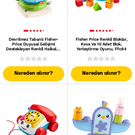
Devrilmez Tabanlı Fisher-
Fisher Price Renkli Bloklar,
Price Duyusal Gelişimi
Kova Ve 10 Adet Blok,
Destekleyen Renkli Halkalar,
Yerleştirme Oyunu, Ffc84
Bebekler Için Ince Motor
Becerilerini Geliştiren
Aktiviteler
Nereden alınır?
Nereden alınır?