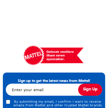
Mattel
Footer
Tagline
Sign up to get the latest news from Mattel!
Turkish
Enter your email
Sign Up
By submitting my email, I confirm I want to receive
emails from Mattel and other trusted Mattel brands