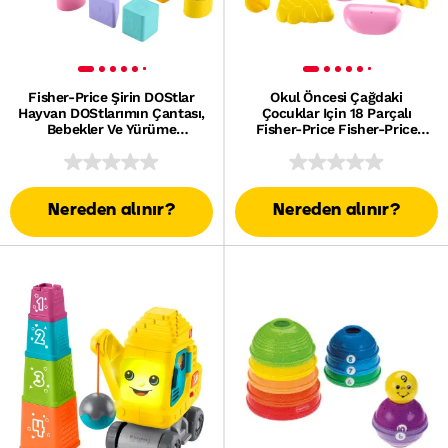
Fisher-Price Şirin DOStlar
Okul Öncesi Çağdaki
Hayvan DOStlarımın Çantası,
Çocuklar Için 18 Parçalı
Bebekler Ve Yürüme
Fisher-Price Fisher-Price
Çağındaki Çocuklar Için Şekil
Karıştır Ve Eşleştir Hayvan
Eşleştirme Oyuncağı, 8 Blok
DOStları Blokları
Nereden alınır?
Nereden alınır?