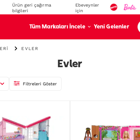
Ürün geri çağırma
Ebeveynler
bilgileri
için
Yeni Gelenler
Tüm Markaları İncele
{"key":"Evler","value":"https:\/\/emea.mattel.com\/tr
ERI
EVLER
tr\/collections\/evler"}
Evler
a.mattel.com\/tr-
Filtreleri Göster