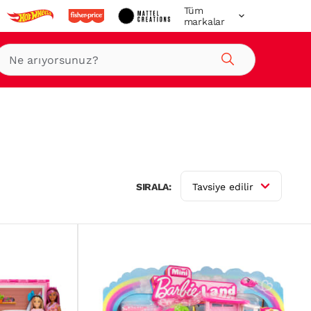
Tüm
markalar
Ara
-
SIRALA:
Tavsiye edilir