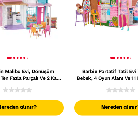
nin Malibu Evi, Dönüşüm
Barbie Portatif Tatil Evi
5'Ten Fazla Parçalı Ve 2 Katlı
Bebek, 4 Oyun Alanı Ve 11
Bebek Evi Fxg57
Aksesuarı
Nereden alınır?
Nereden alınır