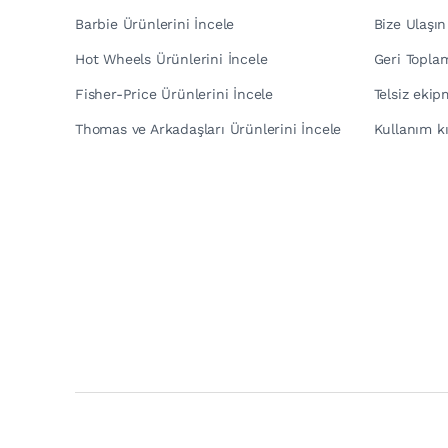
Barbie Ürünlerini İncele
Bize Ulaşın
Hot Wheels Ürünlerini İncele
Geri Topla
Fisher-Price Ürünlerini İncele
Telsiz eki
Thomas ve Arkadaşları Ürünlerini İncele
Kullanım kı