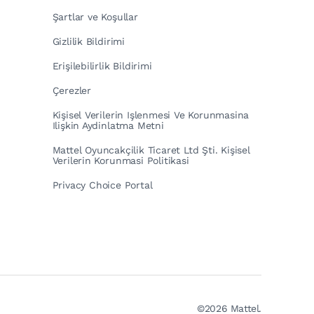
Şartlar ve Koşullar
Gizlilik Bildirimi
Erişilebilirlik Bildirimi
Çerezler
Kişisel Verilerin Işlenmesi Ve Korunmasina
Ilişkin Aydinlatma Metni
Mattel Oyuncakçilik Ticaret Ltd Şti. Kişisel
Verilerin Korunmasi Politikasi
Privacy Choice Portal
©2026 Mattel.