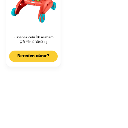
Fisher-Price® İlk Arabam
Çift Yönlü Yürüteç
Nereden alınır?