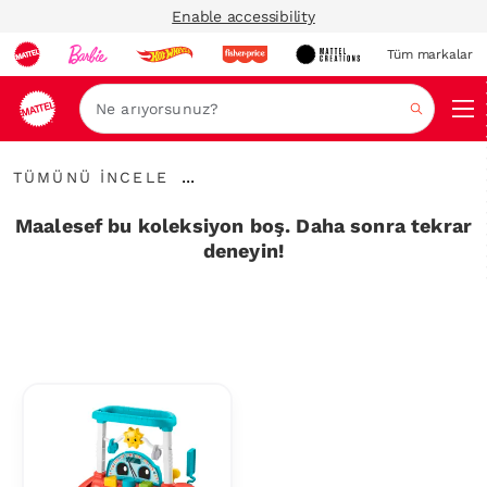
Enable accessibility
Tüm markalar
Ara
Tümünü
...
TÜMÜNÜ İNCELE
İncele
İçerik
Haritalarını
Maalesef bu koleksiyon boş. Daha sonra tekrar
Genişlet
deneyin!