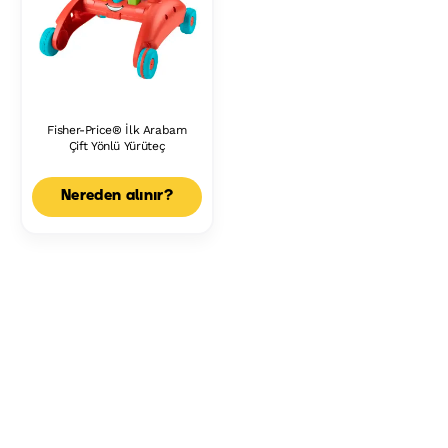
Fisher-Price® İlk Arabam
Çift Yönlü Yürüteç
Nereden alınır?