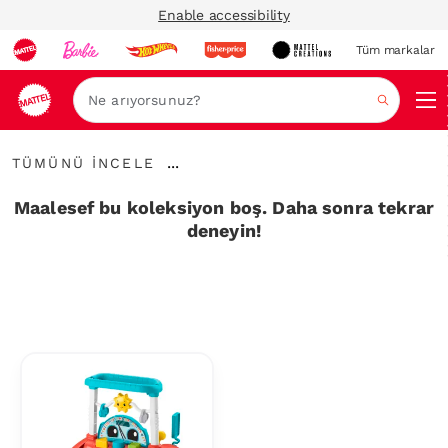
Enable accessibility
Tüm markalar
Ara
Tümünü
...
TÜMÜNÜ İNCELE
İncele
İçerik
Haritalarını
Maalesef bu koleksiyon boş. Daha sonra tekrar
Genişlet
deneyin!