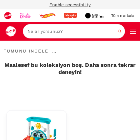
Enable accessibility
Tüm markalar
Ara
Tümünü
...
TÜMÜNÜ İNCELE
İncele
İçerik
Haritalarını
Maalesef bu koleksiyon boş. Daha sonra tekrar
Genişlet
deneyin!