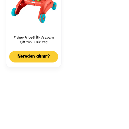
Fisher-Price® İlk Arabam
Çift Yönlü Yürüteç
Nereden alınır?