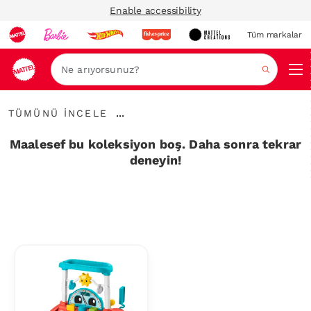
Enable accessibility
Tüm markalar
Ara
Tümünü
...
TÜMÜNÜ İNCELE
İncele
İçerik
Haritalarını
Maalesef bu koleksiyon boş. Daha sonra tekrar
Genişlet
deneyin!