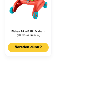
Fisher-Price® İlk Arabam
Çift Yönlü Yürüteç
Nereden alınır?