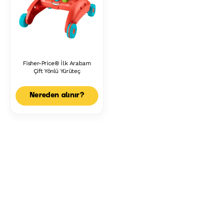
Fisher-Price® İlk Arabam
Çift Yönlü Yürüteç
Nereden alınır?