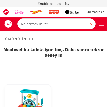
Enable accessibility
Tüm markalar
Ara
Tümünü
...
TÜMÜNÜ İNCELE
İncele
İçerik
Haritalarını
Maalesef bu koleksiyon boş. Daha sonra tekrar
Genişlet
deneyin!