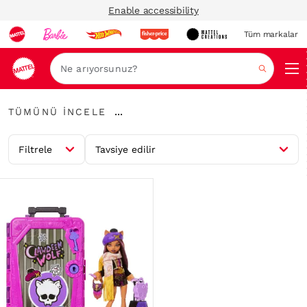
Enable accessibility
Tüm markalar
Ara
Tümünü
...
TÜMÜNÜ İNCELE
İncele
İçerik
Haritalarını
Genişlet
Filtrele
Tavsiye edilir