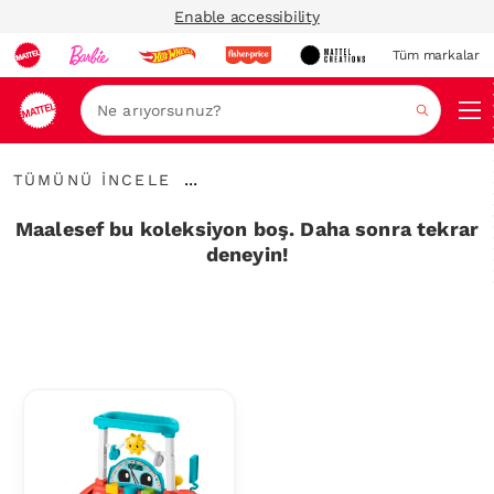
Enable accessibility
Tüm markalar
Ara
Tümünü
...
TÜMÜNÜ İNCELE
İncele
İçerik
Haritalarını
Maalesef bu koleksiyon boş. Daha sonra tekrar
Genişlet
deneyin!