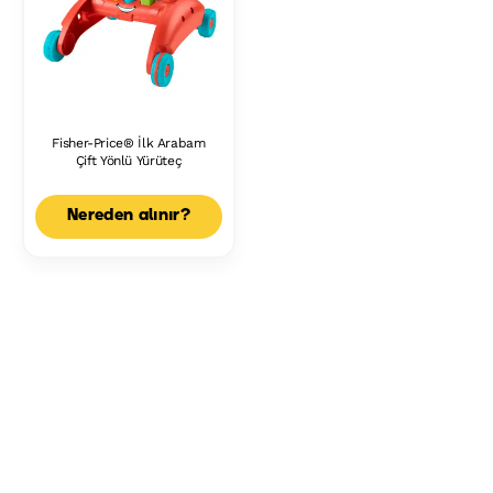
Fisher-Price® İlk Arabam
Çift Yönlü Yürüteç
Nereden alınır?