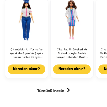
Çıkarılabilir Üniforma Ve
Çıkarılabilir Giysileri Ve
Çıkar
Ayakkabı Giyen Ve Şapka
Stetoskopuyla Barbie
Ve Ka
Takan Barbie Kariyer
Kariyer Bebekleri Doktor
Bebe
Bebekleri Pilot Bebek Ve
Bebek Ve Aksesuar
Aksesuar
Nereden alınır?
Nereden alınır?
N
Tümünü incele