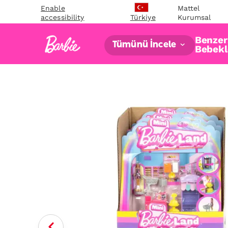
Enable
Mattel
accessibility
Kurumsal
Türkiye
Benzers
Tümünü İncele
Bebekl