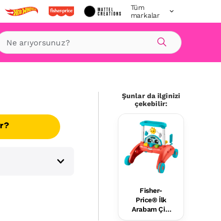
Tüm
markalar
Ara
Şunlar da ilginizi
çekebilir:
ır?
Fisher-
Price® İlk
Arabam Çift
Yönlü