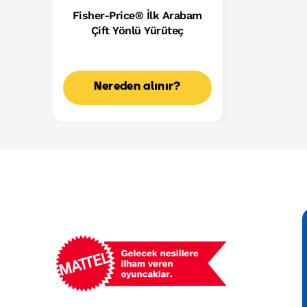
Fisher-Price® İlk Arabam
Çift Yönlü Yürüteç
Nereden alınır?
Mattel