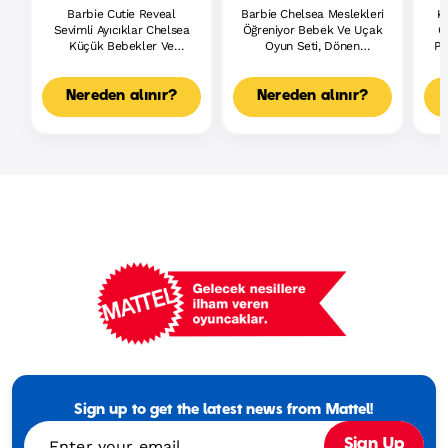
Barbie Cutie Reveal
Barbie Chelsea Meslekleri
K
Sevimli Ayıcıklar Chelsea
Öğreniyor Bebek Ve Uçak
Ö
Küçük Bebekler Ve
Oyun Seti, Dönen
Po
Aksesuarları, 2. Seri
Pervaneli Ve Iki Koltuklu
B
(Stiller Çeşitlilik
Uçak, 7 Aksesuar
Gösterebilir)
Nereden alınır?
Nereden alınır?
Mattel
Footer
Tagline
Sign up to get the latest news from Mattel!
Turkish
Enter your email
Sign Up