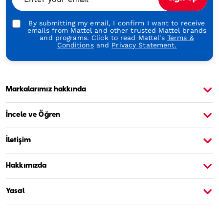
By submitting my email, I confirm I want to receive
emails from Mattel and other trusted Mattel brands
and programs. Click to read Mattel's
Terms &
Conditions
and
Privacy Statement.
Markalarımız hakkında
Barbie Hakkında
B
İncele ve Öğren
İletişim
Hakkımızda
Yasal