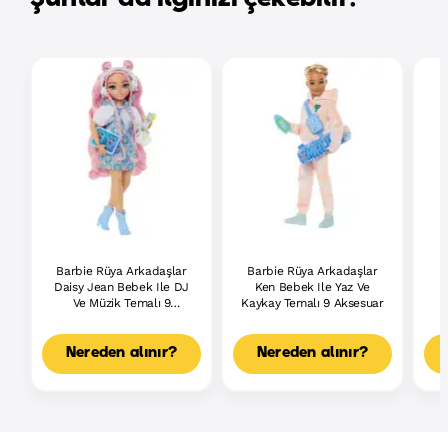
Barbie Rüya Arkadaşlar
Barbie Rüya Arkadaşlar
B
Daisy Jean Bebek Ile DJ
Ken Bebek Ile Yaz Ve
Ve Müzik Temalı 9
Kaykay Temalı 9 Aksesuar
Aksesuar
T
Nereden alınır?
Nereden alınır?