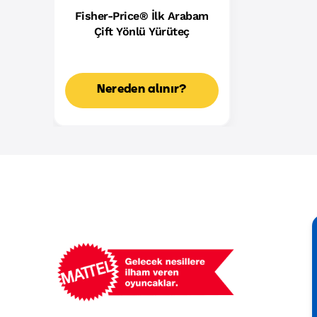
Fisher-Price® İlk Arabam
Çift Yönlü Yürüteç
Nereden alınır?
Mattel