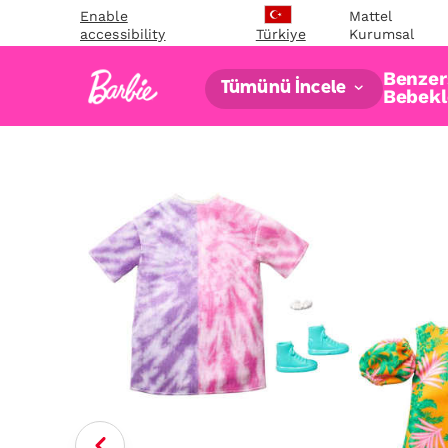
Enable
Mattel
accessibility
Kurumsal
Türkiye
Benzers
Tümünü İncele
Bebekl