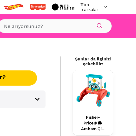
Tüm
markalar
Ara
Şunlar da ilginizi
çekebilir:
ır?
Fisher-
Price® İlk
Arabam Çift
Yönlü