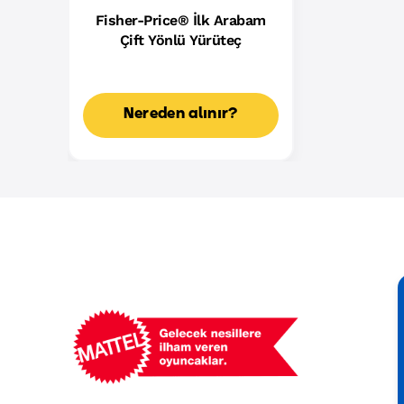
Fisher-Price® İlk Arabam
Çift Yönlü Yürüteç
Nereden alınır?
Mattel