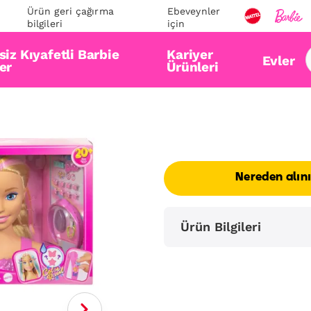
Ürün geri çağırma
Ebeveynler
bilgileri
için
iz Kıyafetli Barbie
Kariyer
Evler
er
Ürünleri
Nereden alın
Ürün Bilgileri