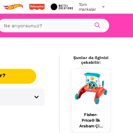
Tüm
markalar
Ara
Şunlar da ilginizi
çekebilir:
ır?
Fisher-
Price® İlk
Arabam Çift
Yönlü