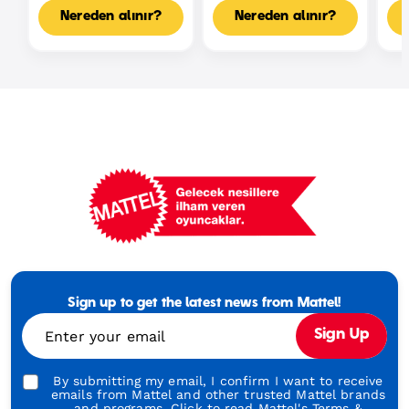
Oyun Seti
Nereden alınır?
Nereden alınır?
Mattel
Footer
Tagline
Sign up to get the latest news from Mattel!
Turkish
Enter your email
Sign Up
By submitting my email, I confirm I want to receive
emails from Mattel and other trusted Mattel brands
and programs. Click to read Mattel's
Terms &