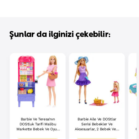
Şunlar da ilginizi çekebilir:
Barbie Ve Teresa'nın
Barbie Aile Ve DOStlar
DOStluk Tarifi Malibu
Serisi Bebekler Ve
Markette Bebek Ve Oyun
Aksesuarlar, 2 Bebek Ve 9
Ch
Seti, 11 Aksesuar
Aksesuar Ile Piknik Temalı