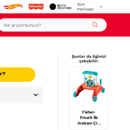
Tüm
markalar
Ara
Şunlar da ilginizi
çekebilir:
ır?
Fisher-
Price® İlk
Arabam Çift
Yönlü