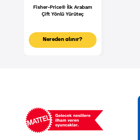
Fisher-Price® İlk Arabam
Çift Yönlü Yürüteç
Nereden alınır?
Mattel