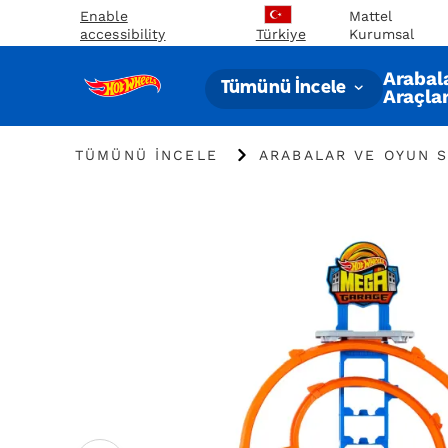
Enable
Mattel
accessibility
Kurumsal
Türkiye
Arabal
Tümünü İncele
Araçla
"Tümünü
"
TÜMÜNÜ İNCELE
ARABALAR VE OYUN S
İncele
Arabalar
"
ve
Oyun
Setleri
"