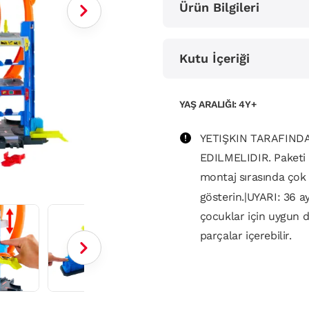
Ürün Bilgileri
Kutu İçeriği
YAŞ ARALIĞI: 4Y+
YETIŞKIN TARAFIN
EDILMELIDIR. Paketi
montaj sırasında çok
gösterin.|UYARI: 36 
çocuklar için uygun d
parçalar içerebilir.