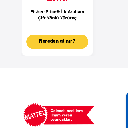
Fisher-Price® İlk Arabam
Çift Yönlü Yürüteç
Nereden alınır?