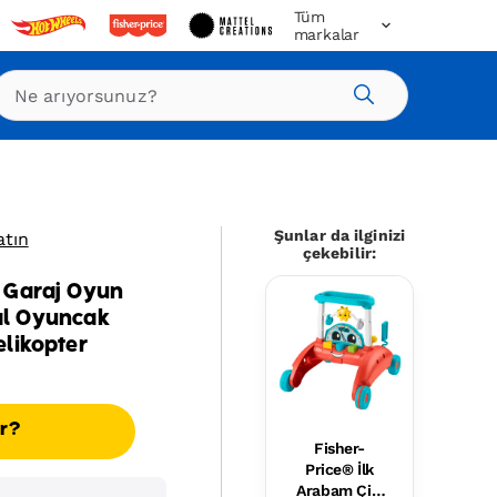
Tüm
markalar
Ara
Şunlar da ilginizi
atın
çekebilir:
 Garaj Oyun
tal Oyuncak
likopter
ır?
Fisher-
Price® İlk
Arabam Çift