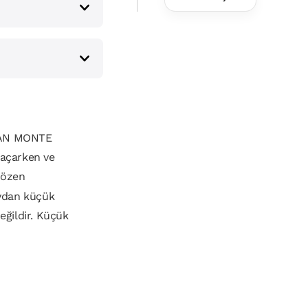
Yönlü
Yürüteç
DAN MONTE
 açarken ve
 özen
aydan küçük
eğildir. Küçük