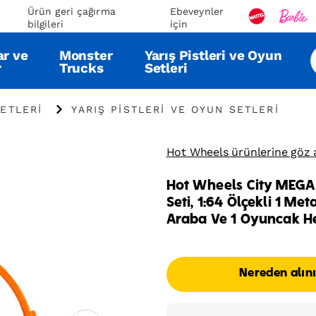
Ürün geri çağırma
Ebeveynler
bilgileri
için
ar ve
Monster
Yarış Pistleri ve Oyun
r
Trucks
Setleri
"
ETLERI
YARIŞ PISTLERI VE OYUN SETLERI
Yarış
Pistleri
ve
Hot Wheels ürünlerine göz 
Oyun
Setleri"
Hot Wheels City MEGA
Seti, 1:64 Ölçekli 1 Me
Araba Ve 1 Oyuncak He
Nereden alın