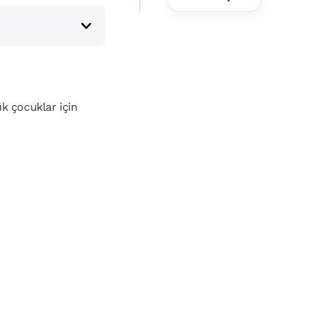
Yönlü
Yürüteç
k çocuklar için