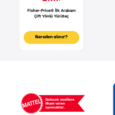
Fisher-Price® İlk Arabam
Çift Yönlü Yürüteç
Nereden alınır?