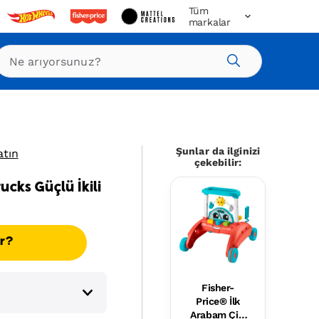
Tüm
markalar
Ara
Şunlar da ilginizi
atın
çekebilir:
cks Güçlü İkili
ır?
Fisher-
Price® İlk
Arabam Çift