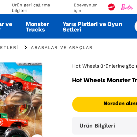
Ürün geri çağırma
Ebeveynler
bilgileri
için
ar ve
Monster
Yarış Pistleri ve Oyun
r
Trucks
Setleri
"
ETLERI
ARABALAR VE ARAÇLAR
Arabalar
ve
Araçlar"
Hot Wheels ürünlerine göz 
Hot Wheels Monster Tru
Nereden alın
Ürün Bilgileri