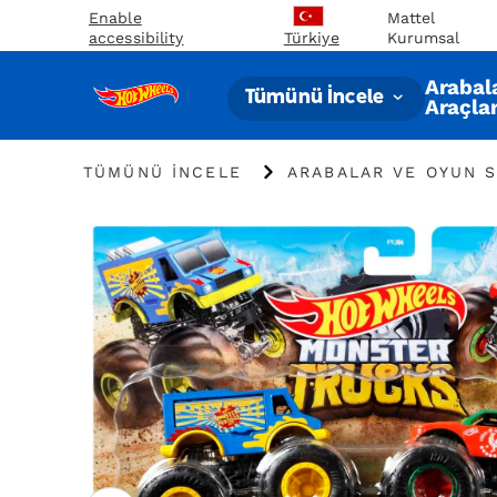
Enable
Mattel
accessibility
Kurumsal
Türkiye
Arabal
Tümünü İncele
Araçla
"Tümünü
"
TÜMÜNÜ İNCELE
ARABALAR VE OYUN S
İncele
Arabalar
"
ve
Oyun
Setleri
"