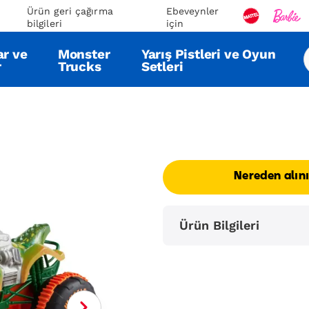
Ürün geri çağırma
Ebeveynler
bilgileri
için
ar ve
Monster
Yarış Pistleri ve Oyun
r
Trucks
Setleri
Nereden alın
Ürün Bilgileri