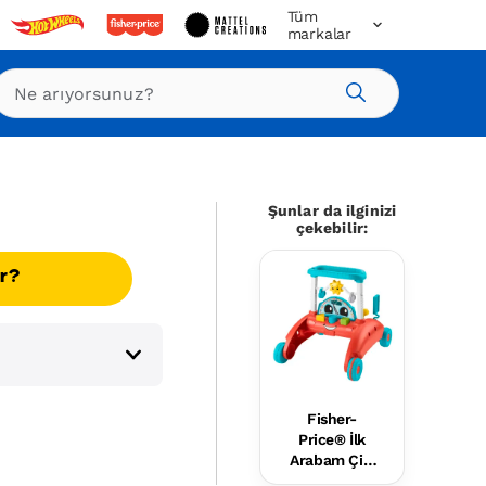
Tüm
markalar
Ara
Şunlar da ilginizi
çekebilir:
ır?
Fisher-
Price® İlk
Arabam Çift
Yönlü