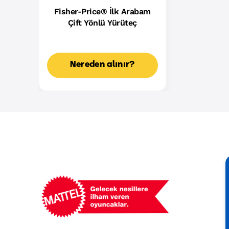
Fisher-Price® İlk Arabam
Çift Yönlü Yürüteç
Nereden alınır?
Mattel