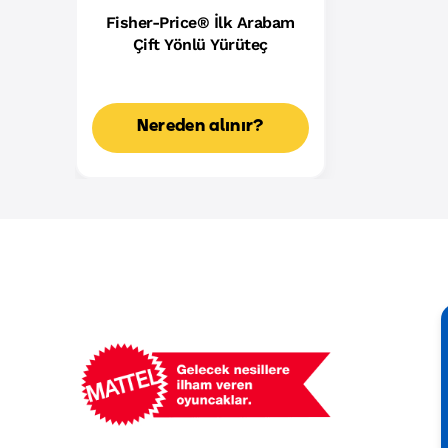
Fisher-Price® İlk Arabam
Çift Yönlü Yürüteç
Nereden alınır?
Mattel