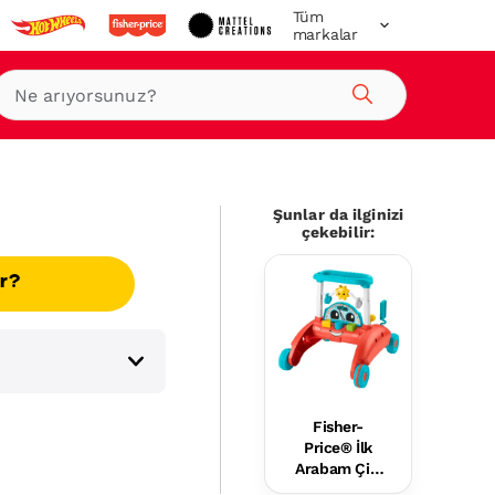
Tüm
markalar
Ara
Şunlar da ilginizi
çekebilir:
ır?
Fisher-
Price® İlk
Arabam Çift
Yönlü