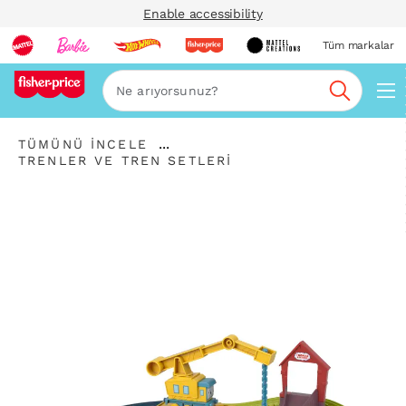
Enable accessibility
Tüm markalar
Ara
...
TÜMÜNÜ İNCELE
İçerik
TRENLER VE TREN SETLERI
Haritalarını
Genişlet