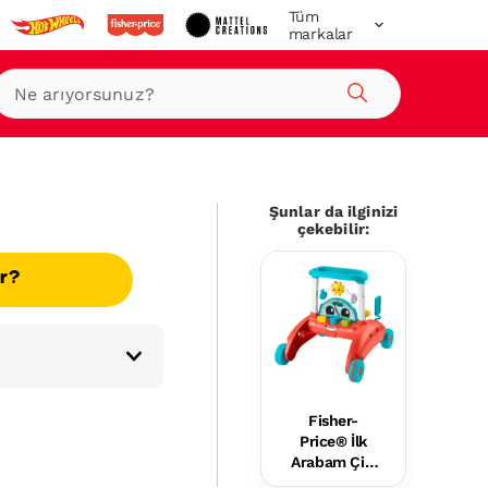
Tüm
markalar
Ara
Şunlar da ilginizi
çekebilir:
ır?
Fisher-
Price® İlk
Arabam Çift
Yönlü