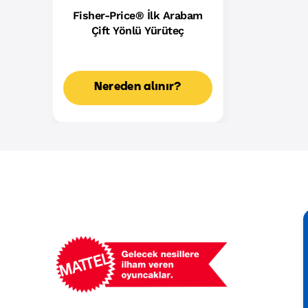
Fisher-Price® İlk Arabam
Çift Yönlü Yürüteç
Nereden alınır?
Mattel