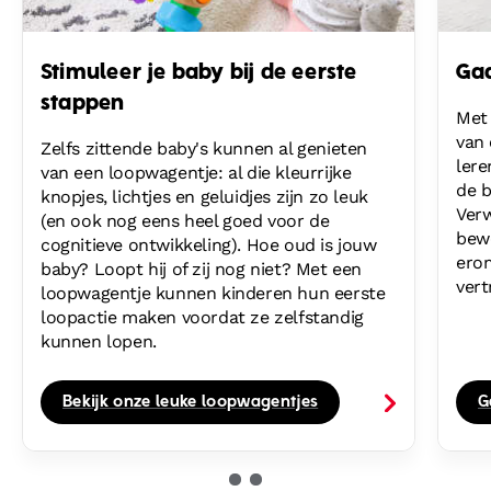
Stimuleer je baby bij de eerste
Ga
stappen
Met 
van 
Zelfs zittende baby's kunnen al genieten
lere
van een loopwagentje: al die kleurrijke
de b
knopjes, lichtjes en geluidjes zijn zo leuk
Ver
(en ook nog eens heel goed voor de
bewe
cognitieve ontwikkeling). Hoe oud is jouw
ero
baby? Loopt hij of zij nog niet? Met een
ver
loopwagentje kunnen kinderen hun eerste
loopactie maken voordat ze zelfstandig
kunnen lopen.
Bekijk onze leuke loopwagentjes
G