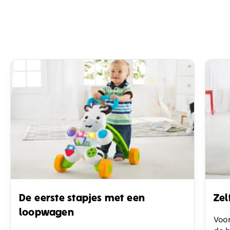
De eerste stapjes met een
Zel
loopwagen
Voor