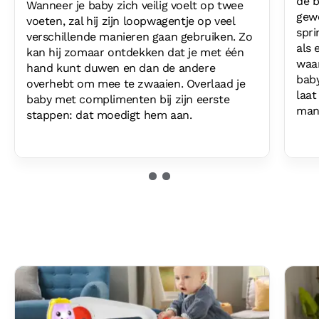
de b
Wanneer je baby zich veilig voelt op twee
gewe
voeten, zal hij zijn loopwagentje op veel
spri
verschillende manieren gaan gebruiken. Zo
als 
kan hij zomaar ontdekken dat je met één
waar
hand kunt duwen en dan de andere
baby
overhebt om mee te zwaaien. Overlaad je
laat
baby met complimenten bij zijn eerste
mani
stappen: dat moedigt hem aan.