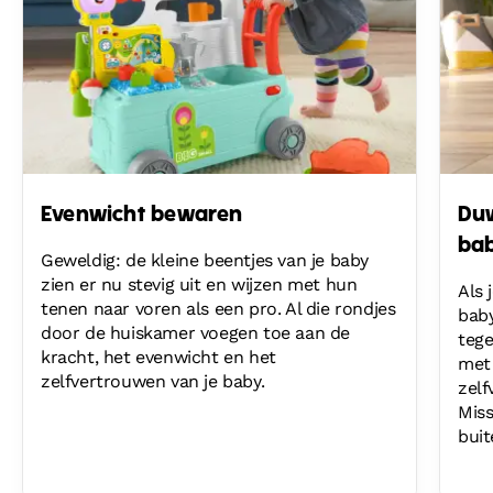
Evenwicht bewaren
Duw
bab
Geweldig: de kleine beentjes van je baby
zien er nu stevig uit en wijzen met hun
Als 
tenen naar voren als een pro. Al die rondjes
bab
door de huiskamer voegen toe aan de
tege
kracht, het evenwicht en het
met 
zelfvertrouwen van je baby.
zelf
Miss
buit