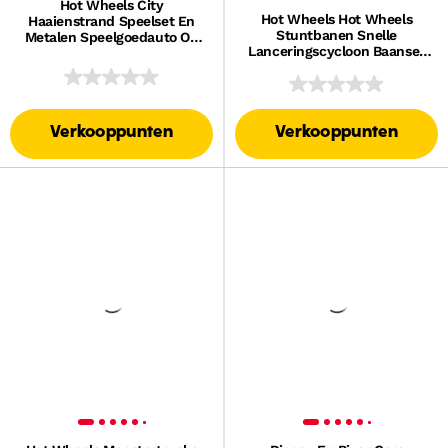
Hot Wheels City
Hot Wheels Hot Wheels
Haaienstrand Speelset En
Stuntbanen Snelle
Metalen Speelgoedauto Op
Lanceringscycloon Baanset
Een Schaal Van 1:64, Groot
En Metalen Speelgoedauto
Winstmoment
Op Een Schaal Van 1:64
Verkooppunten
Verkooppunten