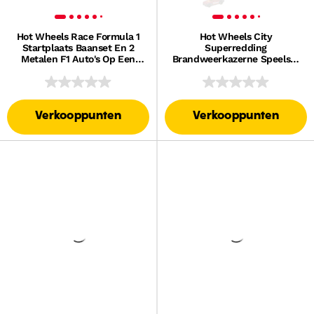
Hot Wheels Race Formula 1
Hot Wheels City
Startplaats Baanset En 2
Superredding
Metalen F1 Auto's Op Een
Brandweerkazerne Speelset
Schaal Van 1:64
En Speelgoedauto Op Een
Schaal Van 1:64, Baan
Verlengt 40 Cm
Verkooppunten
Verkooppunten