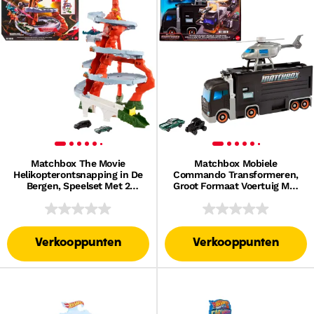
Matchbox The Movie
Matchbox Mobiele
Helikopterontsnapping in De
Commando Transformeren,
Bergen, Speelset Met 2
Groot Formaat Voertuig Met
Speelgoedauto's En 1
Helikopter En 2
Helikopter
Speelgoedauto's Uit De Film
Verkooppunten
Verkooppunten