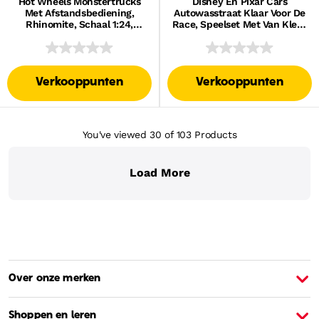
Hot Wheels Monstertrucks
Disney En Pixar Cars
Met Afstandsbediening,
Autowasstraat Klaar Voor De
Rhinomite, Schaal 1:24,
Race, Speelset Met Van Kleur
Speelgoedtruck Met
Veranderende Bliksem
Afstandsbediening Op
Mcqueen
Batterijen
Verkooppunten
Verkooppunten
You've viewed 30
of 103
Products
Load More
Over onze merken
Over Barbie
O
Shoppen en leren