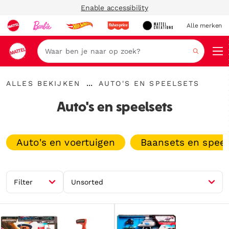
Enable accessibility
Alle merken
Zoeken
{"key":"Alles
{"key":"Auto's
...
ALLES BEKIJKEN
AUTO'S EN SPEELSETS
bekijken","value":"\/collections\/alles-
Kruimelspoor
en
bekijken"}
uitvouwen
speelsets","value":"\/collections\/a
Auto's en speelsets
en-
speelsets"}
Auto's en voertuigen
Baansets en speel
Filter
Unsorted