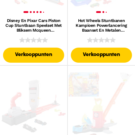
Disney En Pixar Cars Piston
Hot Wheels Stuntbanen
Cup Stuntbaan Speelset Met
Kampioen Powerlancering
Bliksem Mcqueen
Baanset En Metalen
Speelgoedauto
Speelgoedauto Op Een
Schaal Van 1:64
Verkooppunten
Verkooppunten