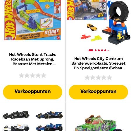
Hot Wheels Stunt Tracks
Hot Wheels City Centrum
Racebaan Met Sprong,
Bandenwerkplaats, Speelset
Baanset Met Metalen
En Speelgoedauto (Schaal
Speelgoedauto (Schaal 1:64),
1:64), Geschikt Voor Het Snel-
Bocht Van 180 Graden
Klik-Baansysteem
Verkooppunten
Verkooppunten