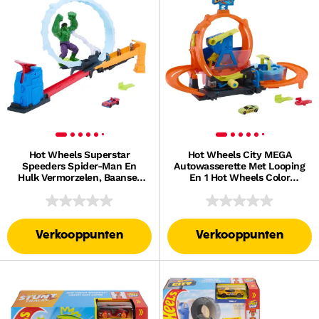
Hot Wheels Superstar
Hot Wheels City MEGA
Speeders Spider-Man En
Autowasserette Met Looping
Hulk Vermorzelen, Baanset
En 1 Hot Wheels Color
Met 1 Metalen Spider-Man
Shifters Auto Met
Voertuig
Kleurverandering, Schaal
1:64
Verkooppunten
Verkooppunten