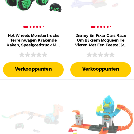
Hot Wheels Monstertrucks
Disney En Pixar Cars Race
Terreinwagen Krakende
Om Bliksem Mcqueen Te
Kaken, Speelgoedtruck Met
Vieren Met Een Feestelijke
Afstandsbediening, Rijdt Op
Racebaan, Speelset En
Land En in Water
Speelgoedauto
Verkooppunten
Verkooppunten