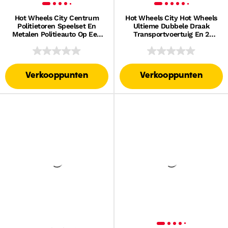
Hot Wheels City Centrum
Hot Wheels City Hot Wheels
Politietoren Speelset En
Ultieme Dubbele Draak
Metalen Politieauto Op Een
Transportvoertuig En 2
Schaal Van 1:64
Speelgoedauto's (Schaal
1:64)
Verkooppunten
Verkooppunten