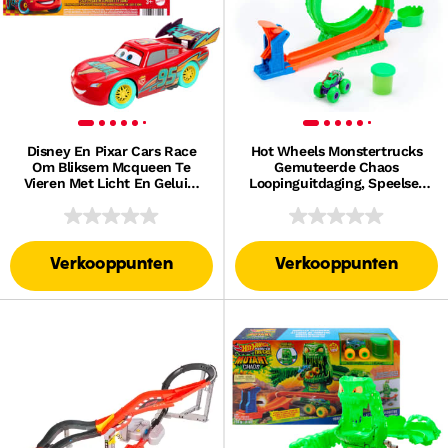
Disney En Pixar Cars Race
Hot Wheels Monstertrucks
Om Bliksem Mcqueen Te
Gemuteerde Chaos
Vieren Met Licht En Geluid,
Loopinguitdaging, Speelset
Speelgoedvoertuig in Groter
Met Wreckin' Wolf
Formaat
Speelgoedtruck En Slime
Verkooppunten
Verkooppunten