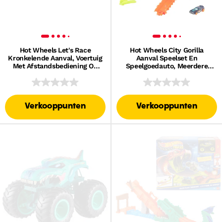
Hot Wheels Let's Race
Hot Wheels City Gorilla
Kronkelende Aanval, Voertuig
Aanval Speelset En
Met Afstandsbediening Op
Speelgoedauto, Meerdere
Batterijen En 1
Manieren Om Te Spelen,
Speelgoedauto
Snel-Klik-Baansysteem
Verkooppunten
Verkooppunten