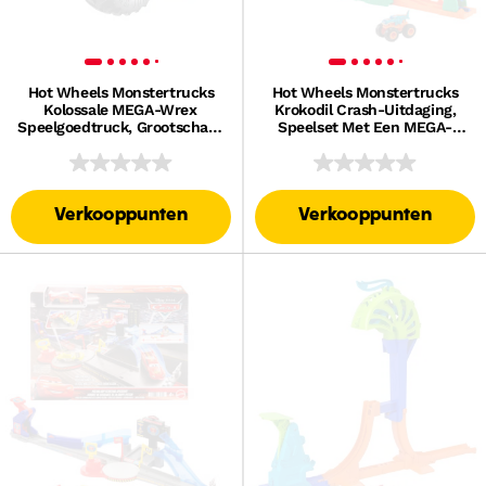
Hot Wheels Monstertrucks
Hot Wheels Monstertrucks
Kolossale MEGA-Wrex
Krokodil Crash-Uitdaging,
Speelgoedtruck, Grootschalig
Speelset Met Een MEGA-
Voertuig Met Reusachtige
Wrex Speelgoedvoertuig,
Wielen
Schaal 1:64
Verkooppunten
Verkooppunten