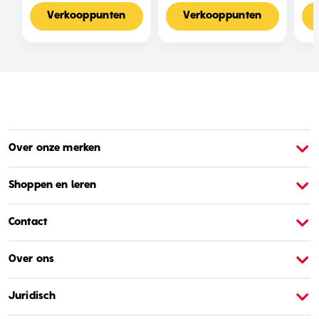
Van 1:64
Kleurverrassing Op Een
Schaal Van 1:64
Verkooppunten
Verkooppunten
Over onze merken
Over Barbie
O
Shoppen en leren
Contact
Over ons
Juridisch