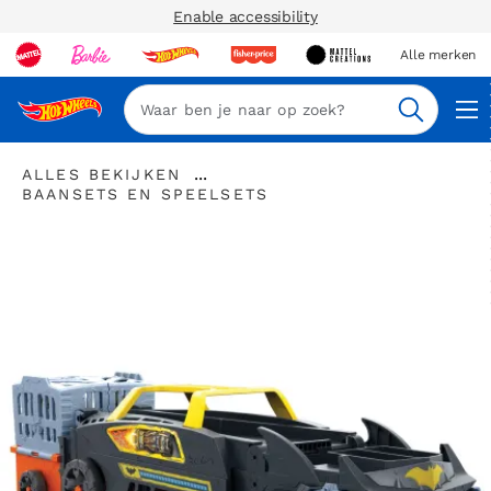
Enable accessibility
Alle merken
Zoeken
"Alles
...
ALLES BEKIJKEN
bekijken
"
Kruimelspoor
BAANSETS EN SPEELSETS
"
Baansets
uitvouwen
en
speelsets"