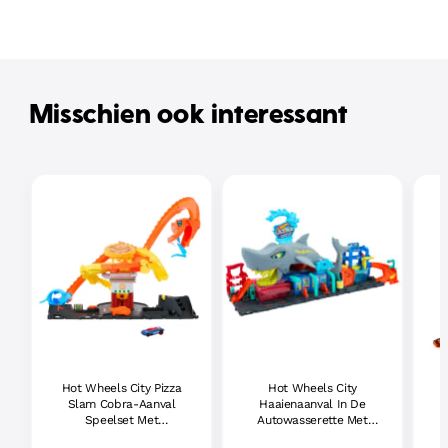
Misschien ook interessant
Hot Wheels City Pizza
Hot Wheels City
H
Slam Cobra-Aanval
Haaienaanval In De
Speelset Met
Autowasserette Met
Speelgoedauto Op Schaal
Speelgoedauto Met