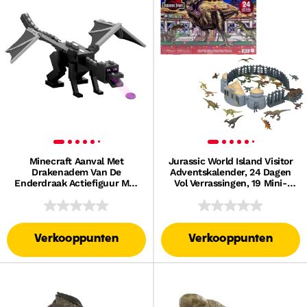
Minecraft Aanval Met
Jurassic World Island Visitor
Drakenadem Van De
Adventskalender, 24 Dagen
Enderdraak Actiefiguur Met
Vol Verrassingen, 19 Mini-
10 Schijven,
Dinosaurussen
Vleugelspanwijdte Van Ruim
50 Cm
Verkooppunten
Verkooppunten