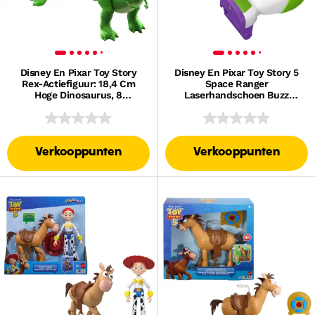
Disney En Pixar Toy Story
Disney En Pixar Toy Story 5
Rex-Actiefiguur: 18,4 Cm
Space Ranger
Hoge Dinosaurus, 8
Laserhandschoen Buzz
Beweegbare Gewrichten, Op
Lightyear Rollenspelartikel
Schaal
Met Meer Dan 35 Licht- En
Geluidseffecten
Verkooppunten
Verkooppunten