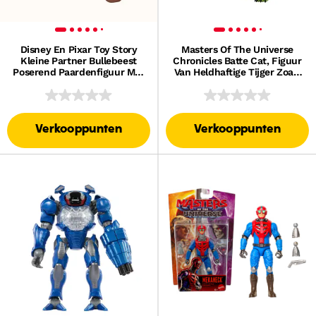
Disney En Pixar Toy Story
Masters Of The Universe
Kleine Partner Bullebeest
Chronicles Batte Cat, Figuur
Poserend Paardenfiguur Met
Van Heldhaftige Tijger Zoals
Geluiden
in De Film Uit 2026 Op
Schaal 1:12
Verkooppunten
Verkooppunten