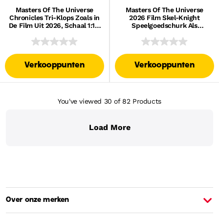
Masters Of The Universe
Masters Of The Universe
Chronicles Tri-Klops Zoals in
2026 Film Skel-Knight
De Film Uit 2026, Schaal 1:12,
Speelgoedschurk Als
Actiefiguur, Schurk
Actiefiguur Van 14 Cm Met
Zwaard
Verkooppunten
Verkooppunten
You've viewed 30
of 82
Products
Load More
Over onze merken
Over Barbie
O