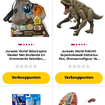
Jurassic World Velociraptor
Jurassic World Rebirth
Masker Met Brullende En
Superkolossale Distortus
Grommende Geluiden,
Rex, Dinosaurusfiguur Van
Dinosauruskop
79 Cm, Slikt Mini's In
Verkooppunten
Verkooppunten