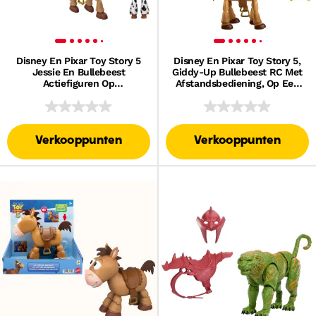
Disney En Pixar Toy Story 5
Disney En Pixar Toy Story 5,
Jessie En Bullebeest
Giddy-Up Bullebeest RC Met
Actiefiguren Op
Afstandsbediening, Op Een
Speelformaat Van 18 Cm, Set
Schaal Van 30,5 Cm, Met
Van 2
Geluiden
Verkooppunten
Verkooppunten