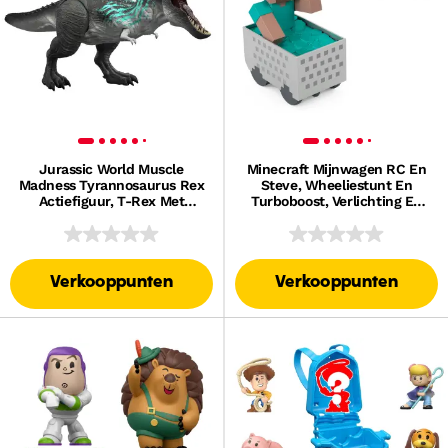
Jurassic World Muscle
Minecraft Mijnwagen RC En
Madness Tyrannosaurus Rex
Steve, Wheeliestunt En
Actiefiguur, T-Rex Met
Turboboost, Verlichting En
Groeifunctie En Luid Gebrul
Digitale Artikelcode
Verkooppunten
Verkooppunten