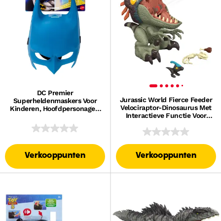
DC Premier
Jurassic World Fierce Feeder
Superheldenmaskers Voor
Velociraptor-Dinosaurus Met
Kinderen, Hoofdpersonages,
Interactieve Functie Voor
Gezichtsmasker Voor
Inslikken En Uitspugen
Rollenspel Met Elastiek
Verkooppunten
Verkooppunten