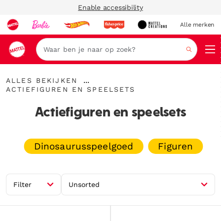
Enable accessibility
Alle merken
Zoeken
{"key":"Alles
...
ALLES BEKIJKEN
bekijken","value":"\/collections\/alles-
{"key":"Actiefiguren
Kruimelspoor
ACTIEFIGUREN EN SPEELSETS
bekijken"}
en
uitvouwen
speelsets","value":"\/collections\/actiefiguren-
Actiefiguren en speelsets
en-
speelsets"}
Dinosaurusspeelgoed
Figuren
Filter
Unsorted