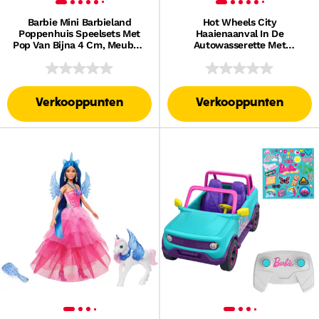
Barbie Mini Barbieland
Hot Wheels City
Poppenhuis Speelsets Met
Haaienaanval In De
Pop Van Bijna 4 Cm, Meubels
Autowasserette Met
En Accessoires (Stijlen
Speelgoedauto Met
Kunnen Variëren)
Kleurverrassing Op Een
Schaal Van 1:64
Verkooppunten
Verkooppunten