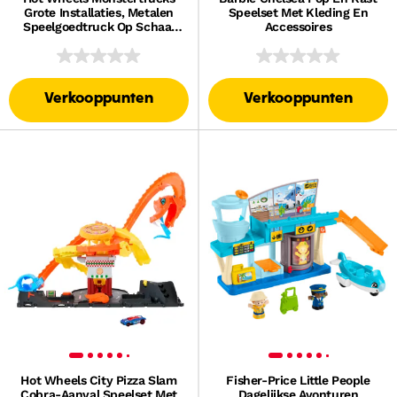
Grote Installaties, Metalen
Speelset Met Kleding En
Speelgoedtruck Op Schaal
Accessoires
Van 1:64 Met 6 Wielen
(Stijlen Kunnen Variëren)
Verkooppunten
Verkooppunten
Hot Wheels City Pizza Slam
Fisher-Price Little People
Cobra-Aanval Speelset Met
Dagelijkse Avonturen