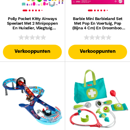
Polly Pocket Kitty Airways
Barbie Mini Barbieland Set
Speelset Met 2 Minipoppen
Met Pop En Voertuig, Pop
En Huisdier, Vliegtuig
(Bijna 4 Cm) En Droomboot
Reisspeelgoed Met
Met Kleurverandering
Accessoires
Verkooppunten
Verkooppunten