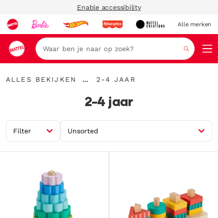
Enable accessibility
Alle merken
Zoeken
Alles
2-
...
ALLES BEKIJKEN
2-4 JAAR
bekijken
Kruimelspoor
4
uitvouwen
jaar
2-4 jaar
Filter
Unsorted