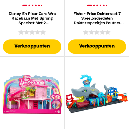
Disney En Pixar Cars Wrc
Fisher-Price Doktersset 7
Racebaan Met Sprong
Speelonderdelen
Speelset Met 2
Doktersspeeltjes Peuters
Speelgoedvoertuigen,
Fantasiespel Set Voor
Inclusief Bliksem Mcqueen
Peuters Vanaf 3 Jaar
Verkooppunten
Verkooppunten