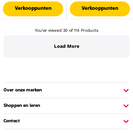
Verkooppunten
Verkooppunten
You've viewed 30
of 114
Products
Load More
Over onze merken
Over Barbie
O
Shoppen en leren
Contact