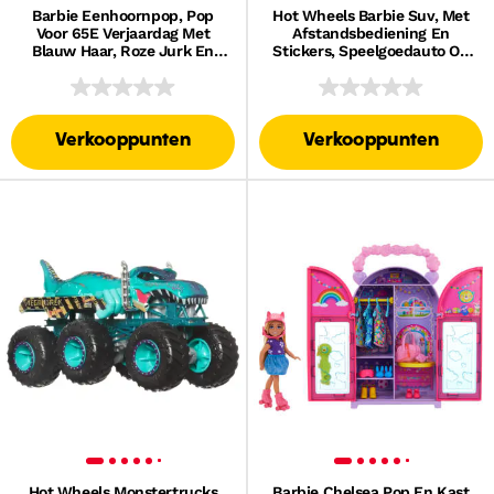
Barbie Eenhoornpop, Pop
Hot Wheels Barbie Suv, Met
Voor 65E Verjaardag Met
Afstandsbediening En
Blauw Haar, Roze Jurk En
Stickers, Speelgoedauto Op
Alicorn
Batterijen, Ruimte Voor 2
Barbie Poppen
Verkooppunten
Verkooppunten
Hot Wheels Monstertrucks
Barbie Chelsea Pop En Kast