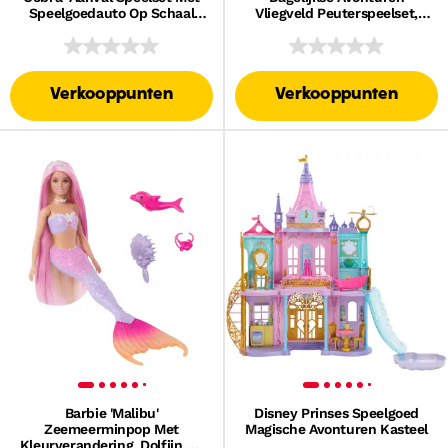
Speelgoedauto Op Schaal
Vliegveld Peuterspeelset,
Van 1:64
Vliegtuig En 3
Speelonderdelen
Verkooppunten
Verkooppunten
Barbie 'Malibu'
Disney Prinses Speelgoed
Zeemeerminpop Met
Magische Avonturen Kasteel
Kleurverandering, Dolfijn En