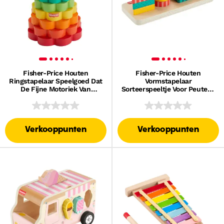
Fisher-Price Houten
Fisher-Price Houten
Ringstapelaar Speelgoed Dat
Vormstapelaar
De Fijne Motoriek Van
Sorteerspeeltje Voor Peuters,
Peuters Bevordert, Met 10
13 Stukken
Houten Stukken
Verkooppunten
Verkooppunten