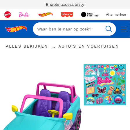
Enable accessibility
Alle merken
Zoeken
"Alles
"
...
ALLES BEKIJKEN
AUTO'S EN VOERTUIGEN
bekijken
Kruimelspoor
Auto's
"
uitvouwen
en
voertuigen"