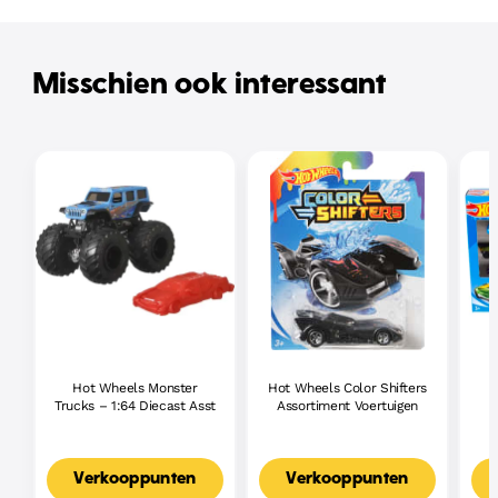
Misschien ook interessant
Hot Wheels Monster
Hot Wheels Color Shifters
H
Trucks – 1:64 Diecast Asst
Assortiment Voertuigen
Verkooppunten
Verkooppunten