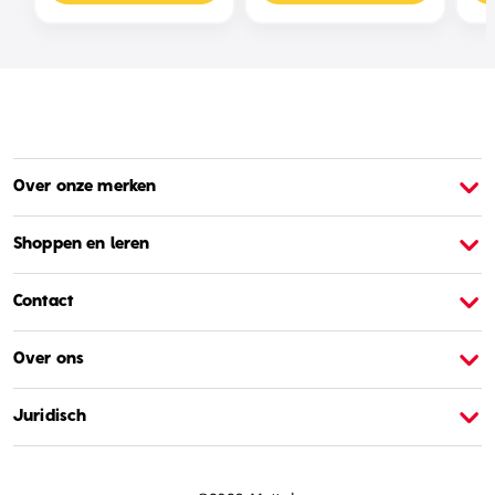
Over onze merken
Over Barbie
O
Shoppen en leren
Contact
Over ons
Juridisch