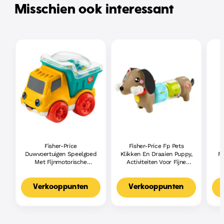
Misschien ook interessant
Fisher-Price
Fisher-Price Fp Pets
Duwvoertuigen Speelgoed
Klikken En Draaien Puppy,
Fr
Met Fijnmotorische
Activiteiten Voor Fijne
Vaardigheden Voor Baby'S,
Motoriek, Zintuiglijk
Wa
Stijlen Kunnen Variëren
Speelgoed Voor Baby'S
Z
Verkooppunten
Verkooppunten