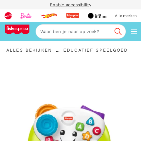
Enable accessibility
Alle merken
Zoeken
"Alles
"
...
ALLES BEKIJKEN
EDUCATIEF SPEELGOED
bekijken
Kruimelspoor
Educatief
"
uitvouwen
speelgoed"