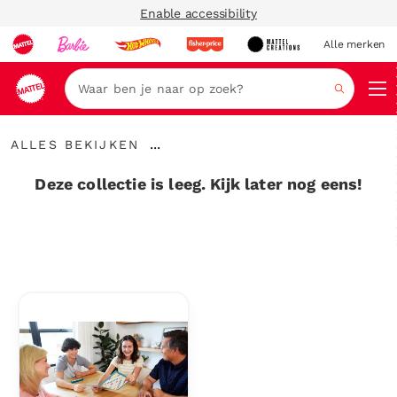
Enable accessibility
Alle merken
Zoeken
Alles
...
ALLES BEKIJKEN
bekijken
Kruimelspoor
uitvouwen
Deze collectie is leeg. Kijk later nog eens!