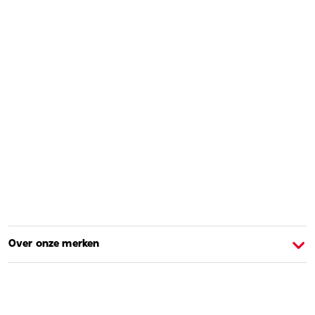
Over onze merken
Over Barbie
O
Shoppen en leren