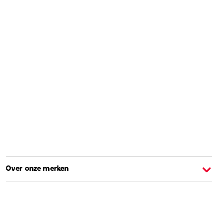
Over onze merken
Over Barbie
O
Shoppen en leren