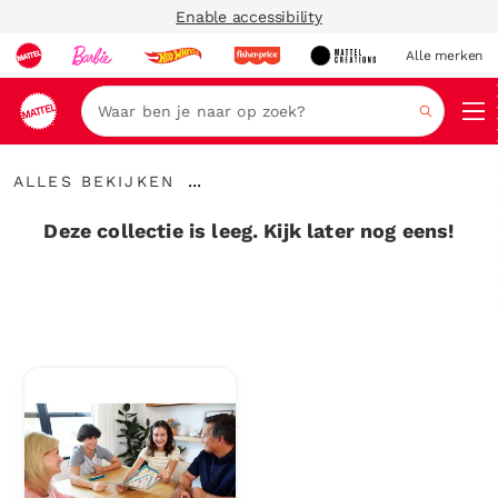
Enable accessibility
Alle merken
Zoeken
Alles
...
ALLES BEKIJKEN
bekijken
Kruimelspoor
uitvouwen
Deze collectie is leeg. Kijk later nog eens!