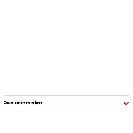
Over onze merken
Over Barbie
O
Shoppen en leren