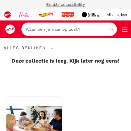
Enable accessibility
Alle merken
Zoeken
Alles
...
ALLES BEKIJKEN
bekijken
Kruimelspoor
uitvouwen
Deze collectie is leeg. Kijk later nog eens!