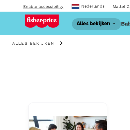
Nederlands
Enable accessibility
Mattel Z
Bab
Alles bekijken
Alles
ALLES BEKIJKEN
bekijken