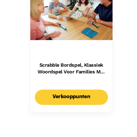
Scrabble Bordspel, Klassiek
Woordspel Voor Families Met
Twee Manieren Om Te Spelen
Voor 2-4 Spelers,
Nederlandse Editie
Verkooppunten