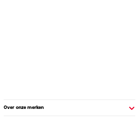
Over onze merken
Over Barbie
O
Shoppen en leren