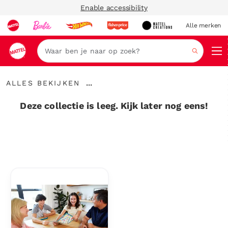
Enable accessibility
Alle merken
Zoeken
Alles
...
ALLES BEKIJKEN
bekijken
Kruimelspoor
uitvouwen
Deze collectie is leeg. Kijk later nog eens!