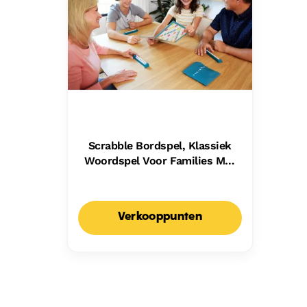
Scrabble Bordspel, Klassiek
Woordspel Voor Families Met
Twee Manieren Om Te Spelen
Voor 2-4 Spelers,
Nederlandse Editie
Verkooppunten