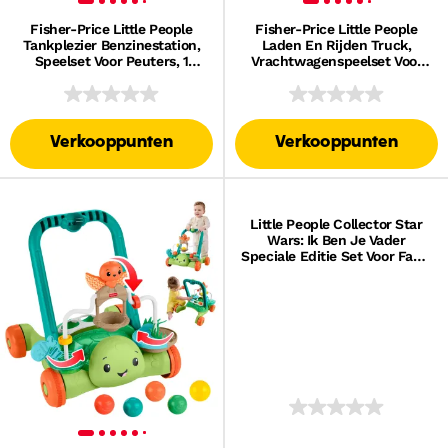
Fisher-Price Little People
Fisher-Price Little People
Tankplezier Benzinestation,
Laden En Rijden Truck,
Speelset Voor Peuters, 1
Vrachtwagenspeelset Voor
Speelgoedauto En 2 Figuren
Peuters, Voertuig En Figuren
Verkooppunten
Verkooppunten
Little People Collector Star
Wars: Ik Ben Je Vader
Speciale Editie Set Voor Fans,
2 Figuren