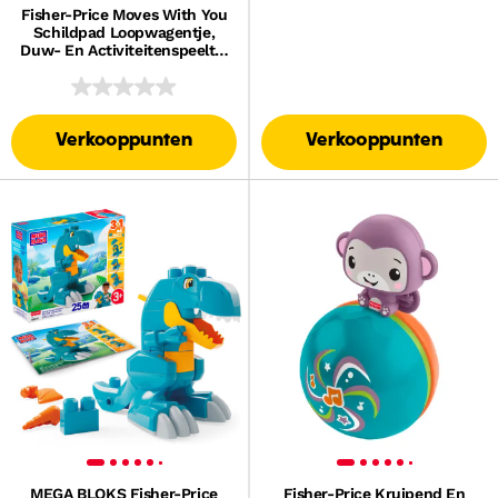
Fisher-Price Moves With You
Schildpad Loopwagentje,
Duw- En Activiteitenspeeltje
Voor Baby's En Peuters, 5
Ballen
Verkooppunten
Verkooppunten
MEGA BLOKS Fisher-Price
Fisher-Price Kruipend En