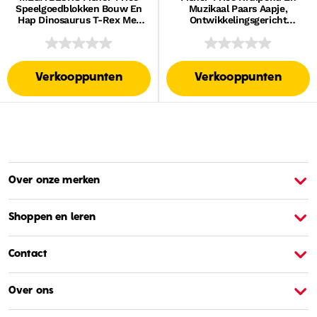
Speelgoedblokken Bouw En
Muzikaal Paars Aapje,
Hap Dinosaurus T-Rex Met
Ontwikkelingsgericht
Draaiende Wieltjes (25
Activiteitenspeeltje Voor
Onderdelen) Voor Kinderen
Baby's
Verkooppunten
Verkooppunten
Over onze merken
Over Barbie
O
Shoppen en leren
Contact
Over ons