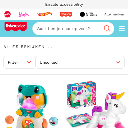
Enable accessibility
Alle merken
Zoeken
Alles
...
ALLES BEKIJKEN
bekijken
Kruimelspoor
uitvouwen
Filter
Unsorted