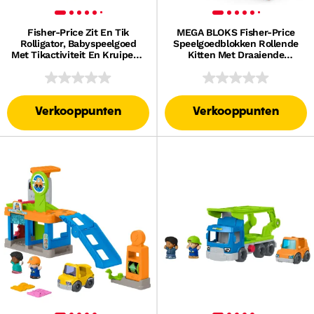
Fisher-Price Zit En Tik
MEGA BLOKS Fisher-Price
Rolligator, Babyspeelgoed
Speelgoedblokken Rollende
Met Tikactiviteit En Kruipend
Kitten Met Draaiende
Spelen, 3 Ballen En Hamer
Wieltjes (25 Onderdelen) Voor
Kinderen
Verkooppunten
Verkooppunten