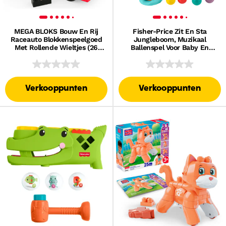
MEGA BLOKS Bouw En Rij
Fisher-Price Zit En Sta
Raceauto Blokkenspeelgoed
Jungleboom, Muzikaal
Met Rollende Wieltjes (26
Ballenspel Voor Baby En
Stukjes) Voor Kinderen
Peuter Met 6 Ballen
Verkooppunten
Verkooppunten