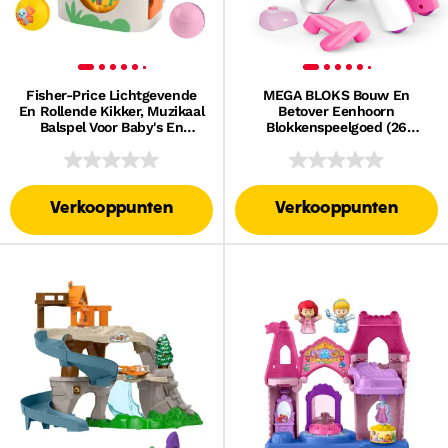
Fisher-Price Lichtgevende
MEGA BLOKS Bouw En
En Rollende Kikker, Muzikaal
Betover Eenhoorn
Balspel Voor Baby's En
Blokkenspeelgoed (26
Peuters, 3 Ballen
Stukjes) Voor Kinderen
Verkooppunten
Verkooppunten