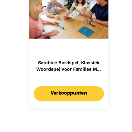
Scrabble Bordspel, Klassiek
Woordspel Voor Families Met
Twee Manieren Om Te Spelen
Voor 2-4 Spelers,
Nederlandse Editie
Verkooppunten