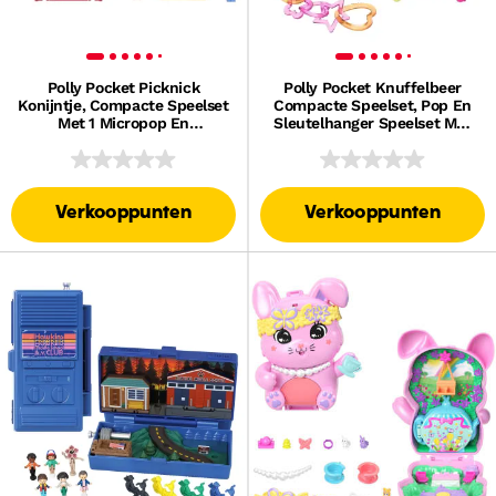
Polly Pocket Picknick
Polly Pocket Knuffelbeer
Konijntje, Compacte Speelset
Compacte Speelset, Pop En
Met 1 Micropop En
Sleutelhanger Speelset Met
Dierenvriendje, Speelgoed
Huisdieren, Accessoires Met
Voor Onderweg Met
Fruitthema
Fruitaccessoires
Verkooppunten
Verkooppunten