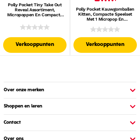
Polly Pocket Tiny Take Out
Polly Pocket Kauwgomballen
Reveal Assortiment,
Kitten, Compacte Speelset
Micropoppen En Compacte
Met 1 Micropop En
Speelsets Met
Dierenvriendje, Speelgoed
Speelgoedauto's,
Voor Onderweg Met
Voertuigcollectie Met
Fruitaccessoires, Wip En
Eetthema
Draaimolentje
Verkooppunten
Verkooppunten
Over onze merken
Over Barbie
O
Shoppen en leren
Contact
Over ons