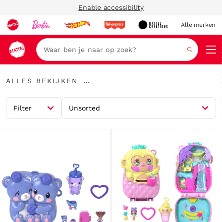
Enable accessibility
Alle merken
Zoeken
Alles
...
ALLES BEKIJKEN
bekijken
Kruimelspoor
uitvouwen
Filter
Unsorted