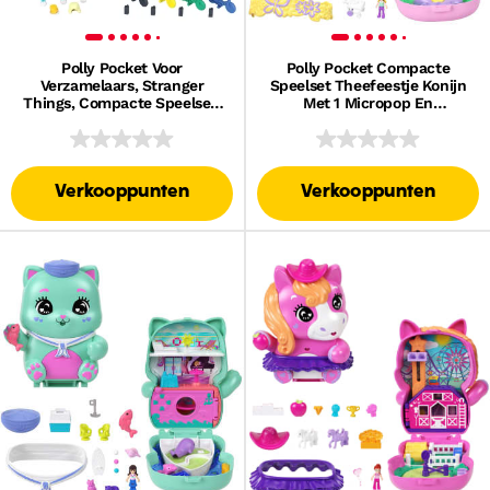
Polly Pocket Voor
Polly Pocket Compacte
Verzamelaars, Stranger
Speelset Theefeestje Konijn
Things, Compacte Speelset,
Met 1 Micropop En
Speciale Editie, Poppen En
Dierenvriendjes, Speelgoed
Speelset
Voor Onderweg Met
Stylingaccessoires
Verkooppunten
Verkooppunten