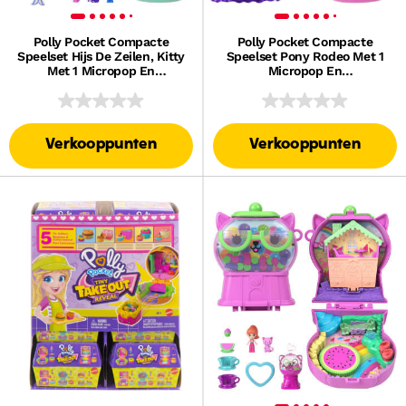
Polly Pocket Compacte
Polly Pocket Compacte
Speelset Hijs De Zeilen, Kitty
Speelset Pony Rodeo Met 1
Met 1 Micropop En
Micropop En
Speelgoedpoesjes, Speelgoed
Speelgoedpaardjes,
Voor Onderweg Met Lekkere
Speelgoed Voor Onderweg
Hapjes En Stylingaccessoires
Met Lekkere Hapjes En
Stylingaccessoires
Verkooppunten
Verkooppunten