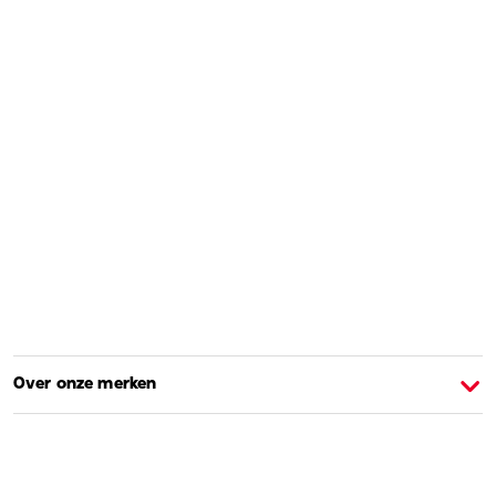
Over onze merken
Over Barbie
O
Shoppen en leren