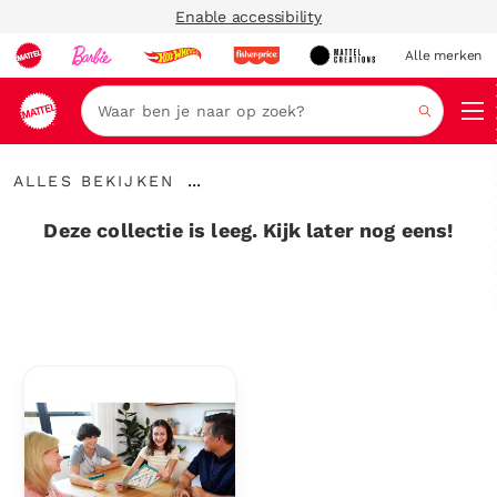
Enable accessibility
Alle merken
Zoeken
Alles
...
ALLES BEKIJKEN
bekijken
Kruimelspoor
uitvouwen
Deze collectie is leeg. Kijk later nog eens!