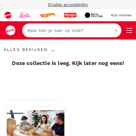
Enable accessibility
Alle merken
Zoeken
Alles
...
ALLES BEKIJKEN
bekijken
Kruimelspoor
uitvouwen
Deze collectie is leeg. Kijk later nog eens!