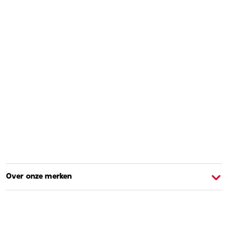
Over onze merken
Over Barbie
O
Shoppen en leren