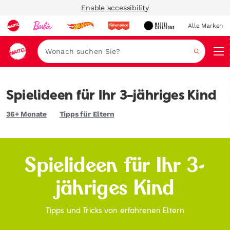
Enable accessibility
Alle Marken
Navi
Suche
Spielideen für Ihr 3-jähriges Kind
36+ Monate
Tipps für Eltern
Spielideen für Ihr 3-
jähriges Kind
Tipps und Tricks von erfahrenen Eltern