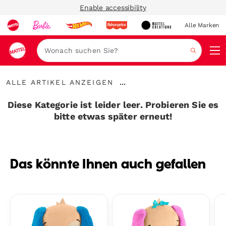
Enable accessibility
Alle Marken
Navi
Suche
Alle
...
ALLE ARTIKEL ANZEIGEN
Artikel
Breadcrumbs
anzeigen
aufklappen
Diese Kategorie ist leider leer. Probieren Sie es
bitte etwas später erneut!
Das könnte Ihnen auch gefallen